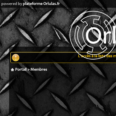
powered by
plateforme Orlulas.fr
L'accès à la liste de
Portail
>
Membres