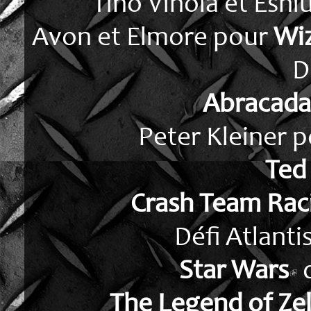
Tino Vihola et Eshi
Avon et Elmore pour
Wiz
D
Abracada
Peter Kleiner 
Ted
Crash Team Rac
Défi Atlanti
Star Wars
The Legend of Ze