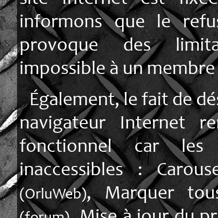
informons que le refu
provoque des limita
impossible à un membre 
Également, le fait de dé
navigateur Internet r
fonctionnel car les
inaccessibles : Carou
, Marquer tou
(OrluWeb)
, Mise à jour du p