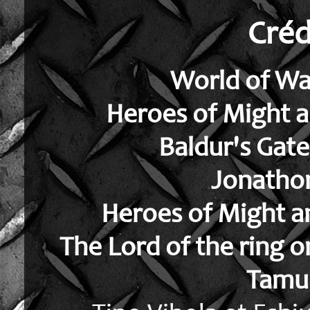
Créd
World of Wa
Heroes of Might a
Baldur's Gate
Jonatho
Heroes of Might a
The Lord of the ring o
Tamur