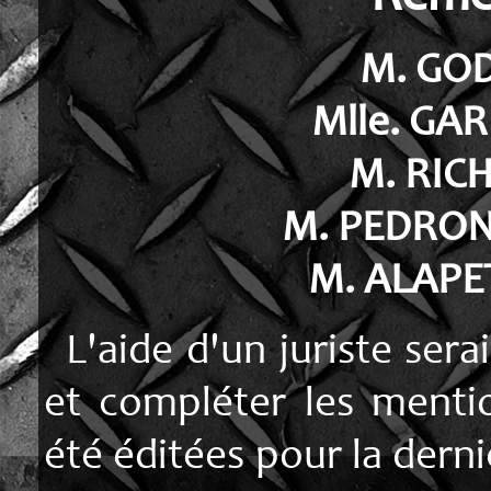
M. GO
Mlle. GA
M. RIC
M. PEDRON 
M. ALAPET
L'aide d'un juriste sera
et compléter les mentio
été éditées pour la dern