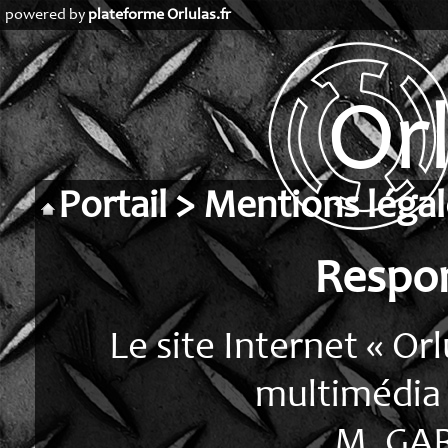
powered by
plateforme Orlulas.fr
Portail
>
Mentions légal
Respon
Le site Internet « Or
multimédia 
M. GAR