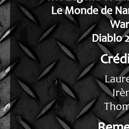
Le Monde de Na
Wa
Diablo 
Créd
Laur
Irè
Thom
Reme