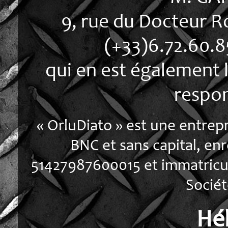
9, rue du Docteur R
(+33)6.72.60.8
qui en est également l
respon
« OrluDiato » est une entrepr
BNC et sans capital, en
51427987600015 et immatricu
Socié
Hé