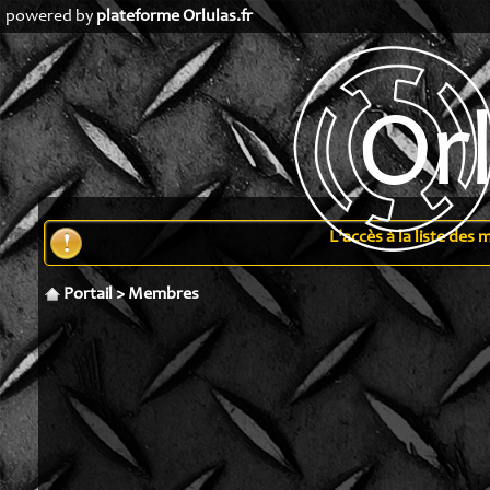
powered by
plateforme Orlulas.fr
L'accès à la liste de
Portail
>
Membres