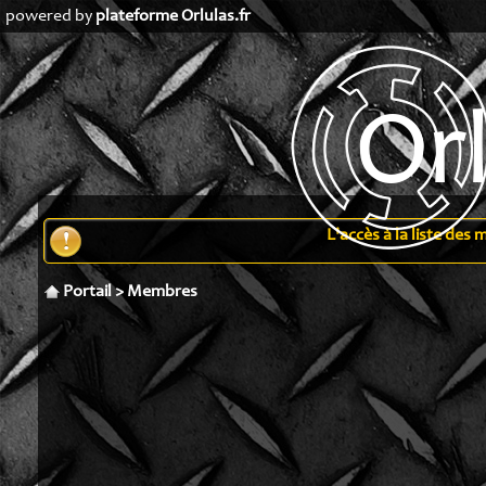
powered by
plateforme Orlulas.fr
L'accès à la liste de
Portail
>
Membres